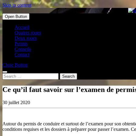
Skip to content
Open Button
Accueil
Quatres roues
Deux roues
Permis
Conseils
Contact
Close Button
Search
Ce qu’il faut savoir sur l’examen de permi
30 juillet 2020
Autour du permis de conduire et surtout de l’examen pour son obtention, 
conditions requises et les dossiers à préparer pour passer l’examen. C