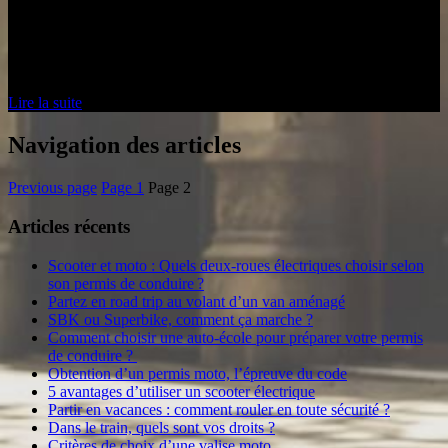
Chaque système de freinage a ses avantages et ses défauts.
Toutefois, en fonction des conditions d'utilisation, il existe des freins
plus adaptés selon les situations. En effet, les freins jouent un rôle
important pour la…
Lire la suite
Navigation des articles
Previous page
Page
1
Page
2
Articles récents
Scooter et moto : Quels deux-roues électriques choisir selon
son permis de conduire ?
Partez en road trip au volant d’un van aménagé
SBK ou Superbike, comment ça marche ?
Comment choisir une auto-école pour préparer votre permis
de conduire ?
Obtention d’un permis moto, l’épreuve du code
5 avantages d’utiliser un scooter électrique
Partir en vacances : comment rouler en toute sécurité ?
Dans le train, quels sont vos droits ?
Critères de choix d’une valise moto