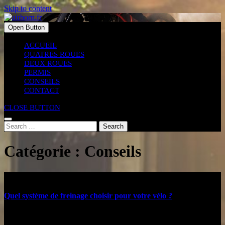
Skip to content
Open Button
ACCUEIL
QUATRES ROUES
DEUX ROUES
PERMIS
CONSEILS
CONTACT
CLOSE BUTTON
Search
Catégorie :
Conseils
Quel système de freinage choisir pour votre vélo ?
12 mai, 2019
admin
0 Comments
1 category