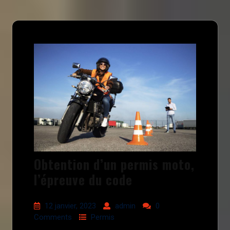
Obtention d’un permis moto,
l’épreuve du code
12 janvier, 2023
admin
0
Comments
Permis