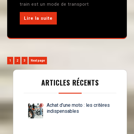
train est un mode de transport
Lire la suite
Pagination
Page
Page
Page
1
2
3
Next page
des
publications
ARTICLES RÉCENTS
Achat d’une moto : les critères
indispensables