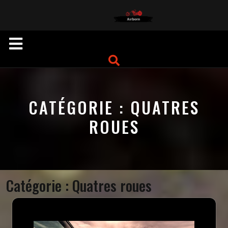
Skip
to
content
Open
Button
CATÉGORIE :
QUATRES
ROUES
Catégorie :
Quatres roues