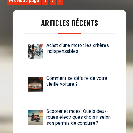
Pagination
Previous page
Page
Page
Page
1
2
3
des
publications
ARTICLES RÉCENTS
Achat d’une moto : les critères
indispensables
Comment se défaire de votre
vieille voiture ?
Scooter et moto : Quels deux-
roues électriques choisir selon
son permis de conduire ?